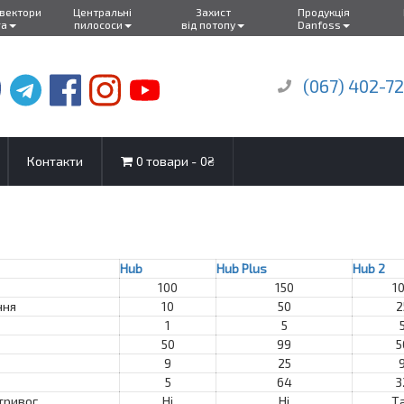
нвектори
Центральні
Захист
Продукція
ra
пилососи
від потопу
Danfoss
(067) 402-7
Контакти
0 товари
0₴
Hub
Hub Plus
Hub 2
100
150
1
ння
10
50
2
1
5
50
99
5
9
25
5
64
3
тривог
Ні
Ні
Т