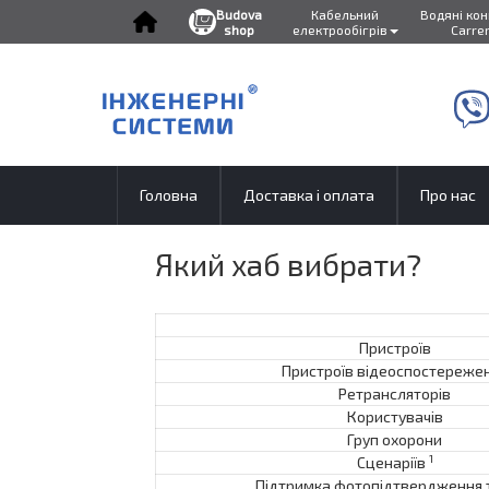
Budova
Кабельний
Водяні ко
shop
електрообігрів
Carre
Skip
to
content
Головна
Доставка і оплата
Про нас
Який хаб вибрати?
Пристроїв
Пристроїв відеоспостереже
Ретрансляторів
Користувачів
Груп охорони
1
Сценаріїв
Підтримка фотопідтвердження 