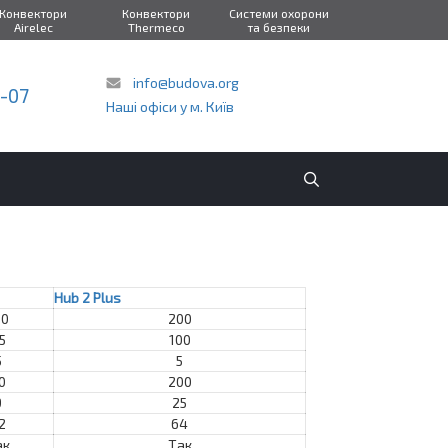
Конвектори
Конвектори
Системи охорони
Airelec
Thermeco
та безпеки
info@budova.org
2-07
Наші офіси у м. Київ
Hub 2 Plus
00
200
5
100
5
5
0
200
9
25
2
64
ак
Так