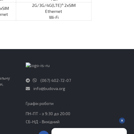
4
2G/3G/4G(LTE)
2хSIM
хSIM
Ethernet
rnet
Wi-Fi
альну
(067) 402-72-07
и,
info@budova.org
Графік роботи​
ПН-ПТ - з 9:30 до 20:00
СБ-НД - Вихідний