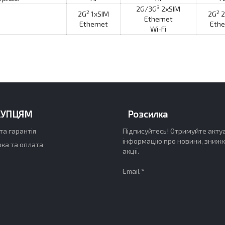
3
2G/3G
2хSIM
2
2
2G
1xSIM
2G
2
Ethernet
Ethernet
Ethe
Wi-Fi
КУПЦЯМ
Розсилка
та гарантія
Підписуйтесь! Отримуйте акту
інформацію про новини, знижк
ка та оплата
акції.
Email *