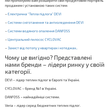
Ми пропонуємо Вам розширити свій продуктовий портфель
продажем і установкою таких систем:
–
Електрична “Тепла підлога” DEVI
–
Системи сніготанення та антизледеніння DEVI
–
Системи водяного опалення DANFOSS
–
Центральний пилосос CYCLOVAC
–
Захист від потопу у квартирах і котеджах.
.
Чому це вигідно? Представлені
нами бренди – лідери ринку у своїй
категорії.
DEVI – лідер теплих підлог в Європі та Україні.
CYCLOVAC – бренд №1 в Україні.
DANFOSS – найнадійніші системи.
Veria – лідер серед бюджетних теплих підлог.