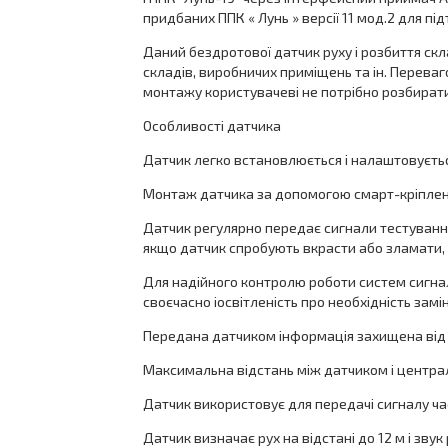
придбаних ППК « Лунь » версії 11 мод.2 для під
Даний бездротової датчик руху і розбиття скл
складів, виробничих приміщень та ін. Переваг
монтажу користувачеві не потрібно розбирати
Особливості датчика
Датчик легко встановлюється і налаштовуєтьс
Монтаж датчика за допомогою смарт-кріплень
Датчик регулярно передає сигнали тестування
якщо датчик спробують вкрасти або зламати, 
Для надійного контролю роботи систем сигнал
своєчасно іосвітленість про необхідність зам
Передана датчиком інформація захищена від 
Максимальна відстань між датчиком і центра
Датчик використовує для передачі сигналу час
Датчик визначає рух на відстані до 12 м і звук 