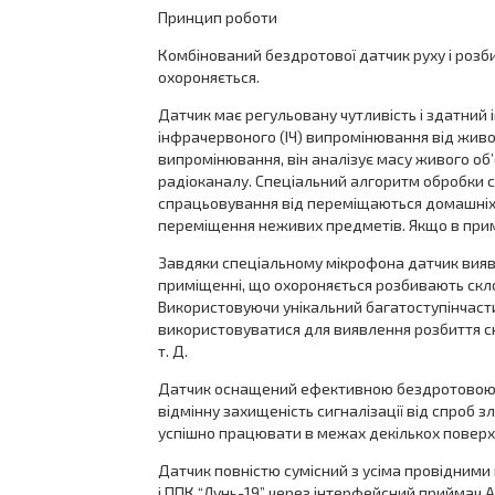
Принцип роботи
Комбінований бездротової датчик руху і розб
охороняється.
Датчик має регульовану чутливість і здатний 
інфрачервоного (ІЧ) випромінювання від живої
випромінювання, він аналізує масу живого об’є
радіоканалу. Спеціальний алгоритм обробки си
спрацьовування від переміщаються домашніх 
переміщення неживих предметів. Якщо в приміщ
Завдяки спеціальному мікрофона датчик виявля
приміщенні, що охороняється розбивають скло,
Використовуючи унікальний багатоступінчастий
використовуватися для виявлення розбиття скла
т. Д.
Датчик оснащений ефективною бездротовою си
відмінну захищеність сигналізації від спроб 
успішно працювати в межах декількох поверхів
Датчик повністю сумісний з усіма провідними ц
і ППК “Лунь-19” через інтерфейсний приймач A