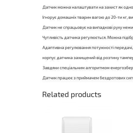
Датчик можна налаштувати на захист як одного
Ігнорує домашніх тварин вагою до 20-ти кг, в
Датчик не спрацьовує на випадкові руху нежи
Чутливість датчика регулюється. Можна підіб
Адаптивна регулювання потужності передачі, в
корпус датчика захищений від розтину тампе
Завдяки спеціальним алгоритмом енергозбере
Датчик працює з приймачем бездротових сигна
Related products