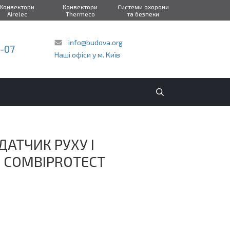
Конвектори
Конвектори
Системи охорони
Airelec
Thermeco
та безпеки
info@budova.org
2-07
Наші офіси у м. Київ
АТЧИК РУХУ І
X COMBIPROTECT