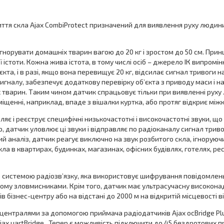
иття скла Ajax CombiProtect призначений для виявлення руху людини
ігнорувати домашніх тварин вагою до 20 кг і зростом до 50 см. Прин
 істоти. Кожна жива істота, в тому числі осіб – джерело ІК випромі
кта, і в разі, якщо вона перевищує 20 кг, відсилає сигнал тривоги 
гналу, забезпечує додаткову перевірку об’єкта з приводу маси і ная
тварин. Таким чином датчик спрацьовує тільки при виявленні руху 
енні, наприклад, впаде з вішалки куртка, або протяг відкриє міжк
є і реєструє специфічні низькочастотні і високочастотні звуки, що 
 датчик уловлює ці звуки і відправляє по радіоканалу сигнал триво
 аналіз, датчик реагує виключно на звук розбитого скла, ігноруючи
 в квартирах, будинках, магазинах, офісних будівлях, готелях, рест
стемою радіозв’язку, яка використовує шифрування повідомлень і
злому зловмисниками. Крім того, датчик має ультрасучасну високона
 бізнес-центру або на відстані до 2000 м на відкритій місцевості ві
ентралями за допомогою приймача радіодатчиків Ajax ocBridge Plus ,
jax uartBridge . Тепер є можливість підключити до 45 бездротових п