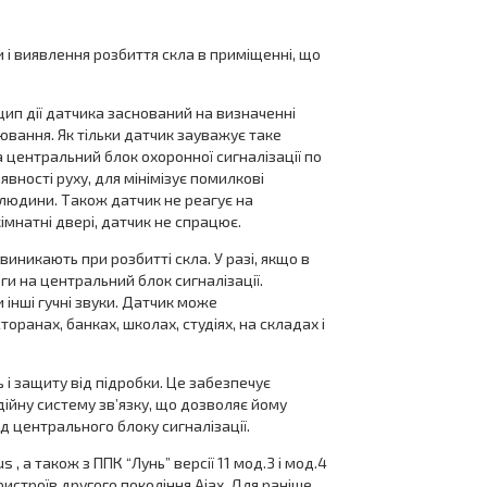
 і виявлення розбиття скла в приміщенні, що
цип дії датчика заснований на визначенні
нювання. Як тільки датчик зауважує таке
на центральний блок охоронної сигналізації по
вності руху, для мінімізує помилкові
людини. Також датчик не реагує на
імнатні двері, датчик не спрацює.
виникають при розбитті скла. У разі, якщо в
ги на центральний блок сигналізації.
 інші гучні звуки. Датчик може
оранах, банках, школах, студіях, на складах і
 защиту від підробки. Це забезпечує
дійну систему зв’язку, що дозволяє йому
д центрального блоку сигналізації.
 а також з ППК “Лунь” версії 11 мод.3 і мод.4
ристроїв другого покоління Ajax. Для раніше