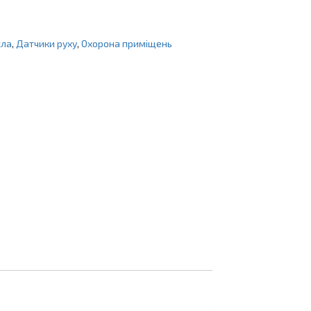
кла
,
Датчики руху
,
Охорона приміщень