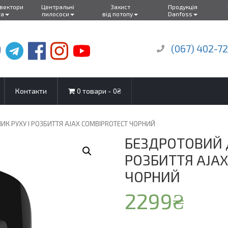
нвектори
Центральні
Захист
Продукція
ra
пилососи
від потопу
Danfoss
(067) 402-7
Контакти
0 товари
0₴
ИК РУХУ І РОЗБИТТЯ AJAX COMBIPROTECT ЧОРНИЙ
БЕЗДРОТОВИЙ Д
РОЗБИТТЯ AJA
ЧОРНИЙ
2299
₴