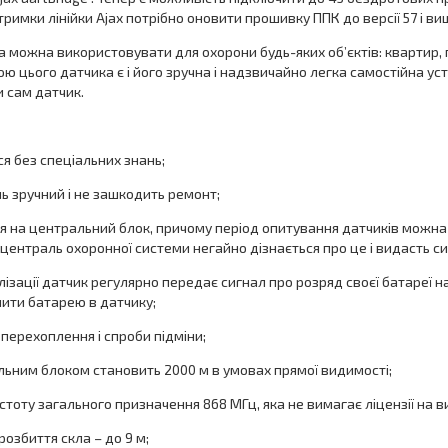
тримки лінійки Ajax потрібно оновити прошивку ППК до версії 57 і вище
а можна використовувати для охорони будь-яких об’єктів: квартир, пр
ою цього датчика є і його зручна і надзвичайно легка самостійна у
 сам датчик.
я без спеціальних знань;
 зручний і не зашкодить ремонт;
 на центральний блок, причому період опитування датчиків можна 
централь охоронної системи негайно дізнається про це і видасть си
ізації датчик регулярно передає сигнал про розряд своєї батареї н
інити батарею в датчику;
перехоплення і спроби підміни;
льним блоком становить 2000 м в умовах прямої видимості;
тоту загального призначення 868 МГц, яка не вимагає ліцензії на 
розбиття скла – до 9 м;