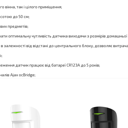
 вікна, так і цілого приміщення;
исотою до 50 см;
вих предметів;
рати оптимальну чутливість датчика виходячи з розмірів домашньої 
 залежності від відстані до центрального блоку, дозволяє витрача
р;
ження датчик працює від батареї CR123A до 5 років;
лів Ajax ocBridge;