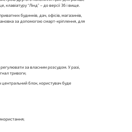
, клавіатуру “Лінд” – до версії 36 і вище.
иватних будинків, дач, офісів, магазинів,
становка за допомогою смарт-кріплення, для
регулювати за власним розсудом. У разі,
гнал тривоги;
а центральний блок, користувач буде
використання;