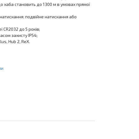
о хаба становить до 1300 м в умовах прямої
 натискання: подвійне натискання або
ї CR2032 до 5 років;
асом захисту IP54;
lus, Hub 2, ReX.
ки