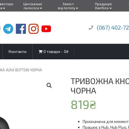
нвектори
Центральні
Захист
Продукція
ra
пилососи
від потопу
Danfoss
(067) 402-7
Контакти
0 товари
0₴
КА AJAX BUTTON ЧОРНА
ТРИВОЖНА КНО
ЧОРНА
819
₴
Призначена для момента
Працює з Hub, Hub Plus, R