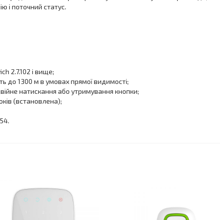
ю і поточний статус.
ch 2.7.102 і вище;
ь до 1300 м в умовах прямої видимості;
війне натискання або утримування кнопки;
оків (встановлена);
54.