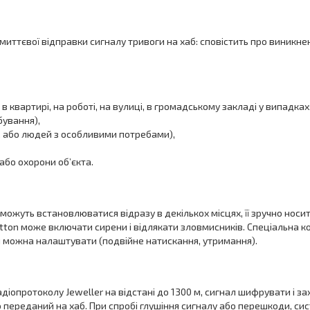
миттєвої відправки сигналу тривоги на хаб: сповістить про виникне
квартирі, на роботі, на вулиці, в громадському закладі у випадках
бування),
х, або людей з особливими потребами),
або охорони об’єкта.
можуть встановлюватися відразу в декількох місцях, її зручно носит
Button може включати сирени і відлякати зловмисників. Спеціальна 
 можна налаштувати (подвійне натискання, утримання).
адіопротоколу Jeweller на відстані до 1300 м, сигнал шифрувати і за
 переданий на хаб. При спробі глушіння сигналу або перешкоди, сис