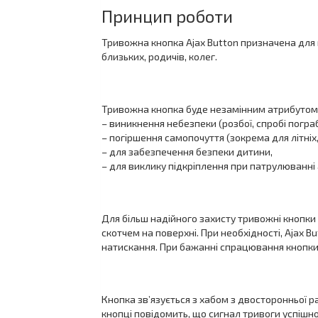
Принцип роботи
Тривожна кнопка Ajax Button призначена для 
близьких, родичів, колег.
Тривожна кнопка буде незамінним атрибутом в 
– виникнення небезпеки (розбої, спробі погра
– погіршення самопочуття (зокрема для літні
– для забезпечення безпеки дитини,
– для виклику підкріплення при патрулюванні 
Для більш надійного захисту тривожні кнопки 
скотчем на поверхні. При необхідності, Ajax 
натискання. При бажанні спрацювання кнопки
Кнопка зв’язується з хабом з двосторонньої р
кнопці повідомить, що сигнал тривоги успішно