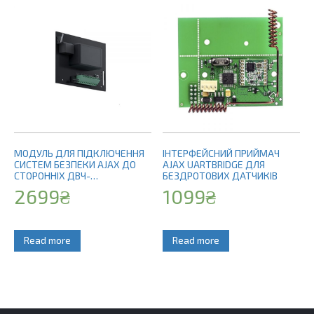
МОДУЛЬ ДЛЯ ПІДКЛЮЧЕННЯ
ІНТЕРФЕЙСНИЙ ПРИЙМАЧ
СИСТЕМ БЕЗПЕКИ AJAX ДО
AJAX UARTBRIDGE ДЛЯ
СТОРОННІХ ДВЧ-
БЕЗДРОТОВИХ ДАТЧИКІВ
ПЕРЕДАВАЧІВ VHFBRIDGE (БЕЗ
2699
₴
1099
₴
КОРПУСА)
Read more
Read more