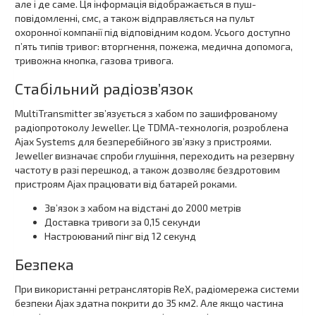
але і де саме. Ця інформація відображається в пуш-
повідомленні, смс, а також відправляється на пульт
охоронної компанії під відповідним кодом. Усього доступно
п’ять типів тривог: вторгнення, пожежа, медична допомога,
тривожна кнопка, газова тривога.
Стабільний радіозв’язок
MultiTransmitter зв’язується з хабом по зашифрованому
радіопротоколу Jeweller. Це TDMA-технологія, розроблена
Ajax Systems для безперебійного зв’язку з пристроями.
Jeweller визначає спроби глушіння, переходить на резервну
частоту в разі перешкод, а також дозволяє бездротовим
пристроям Ajax працювати від батарей роками.
Зв’язок з хабом на відстані до 2000 метрів
Доставка тривоги за 0,15 секунди
Настроюваний пінг від 12 секунд
Безпека
При використанні ретрансляторів ReX, радіомережа системи
безпеки Ajax здатна покрити до 35 км2. Але якщо частина