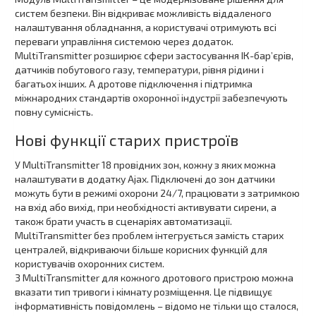
систем безпеки. Він відкриває можливість віддаленого
налаштування обладнання, а користувачі отримують всі
переваги управління системою через додаток.
MultiTransmitter розширює сфери застосування ІК-бар’єрів,
датчиків побутового газу, температури, рівня рідини і
багатьох інших. А дротове підключення і підтримка
міжнародних стандартів охоронної індустрії забезпечують
повну сумісність.
Нові функції старих пристроїв
У MultiTransmitter 18 провідних зон, кожну з яких можна
налаштувати в додатку Ajax. Підключені до зон датчики
можуть бути в режимі охорони 24/7, працювати з затримкою
на вхід або вихід, при необхідності активувати сирени, а
також брати участь в сценаріях автоматизації.
MultiTransmitter без проблем інтегрується замість старих
централей, відкриваючи більше корисних функцій для
користувачів охоронних систем.
З MultiTransmitter для кожного дротового пристрою можна
вказати тип тривоги і кімнату розміщення. Це підвищує
інформативність повідомлень – відомо не тільки що сталося,