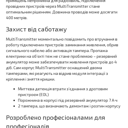
приміщень непроникна для радіохвиль, підключення
провідних пристроїв через MultiTransmitter стане
оптимальним рішенням. Довжина проводів може досягати
400 метрів.
Захист від саботажу
MultiTransmitter моментально повідомить про втручання в
роботу підключених пристроїв: замикання живлення, обрив
сигнального кабелю або активація тампера. Пропажа
електрики на об’єкті теж не стане проблемою – резервний
акумулятор може забезпечувати живлення пристроїв до 4
діб. Сам корпус MultiTransmitter оснащений двома
тамперами, які реагують на відрив модуля інтеграції з
кріплення і зняття кришки.
Миттєва детекція втрати з’єднання з дротовим
пристроєм (EOL)
Порожнина в корпусі під резервний акумулятор 7 А⋅ч
2 тампера, що визначають демонтаж і розтин корпусу
Розроблено професіоналами для
професіоналів