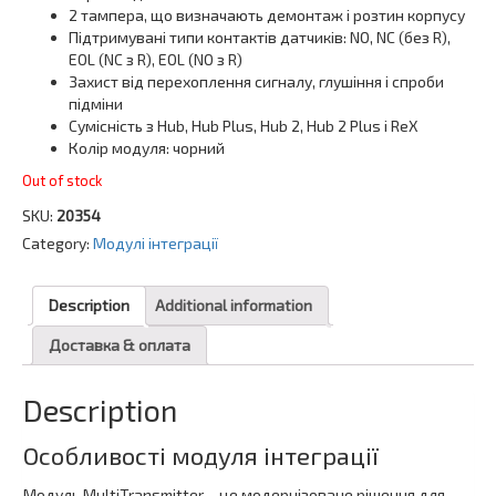
2 тампера, що визначають демонтаж і розтин корпусу
Підтримувані типи контактів датчиків: NO, NC (без R),
EOL (NC з R), EOL (NO з R)
Захист від перехоплення сигналу, глушіння і спроби
підміни
Сумісність з Hub, Hub Plus, Hub 2, Hub 2 Plus і ReX
Колір модуля: чорний
Out of stock
SKU:
20354
Category:
Модулі інтеграції
Description
Additional information
Доставка & оплата
Description
Особливості модуля інтеграції
Модуль MultiTransmitter – це модернізоване рішення для