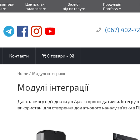
нвектори
Центральні
Захист
Продукція
ra
пилососи
від потопу
Danfoss
(067) 402-7
Контакти
0 товари
0₴
Home
/ Модулі інтеграції
Модулі інтеграції
Дають змогу під’єднати до Ajax сторонні датчики. Інтегруют
використані для створення додаткового каналу зв’язку з П