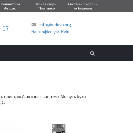
Конвектори
Конвектори
Системи охорони
Airelec
Thermeco
та безпеки
info@budova.org
2-07
Наші офіси у м. Київ
ь пристрої Ajax в інші системи. Можуть бути
ЦС.