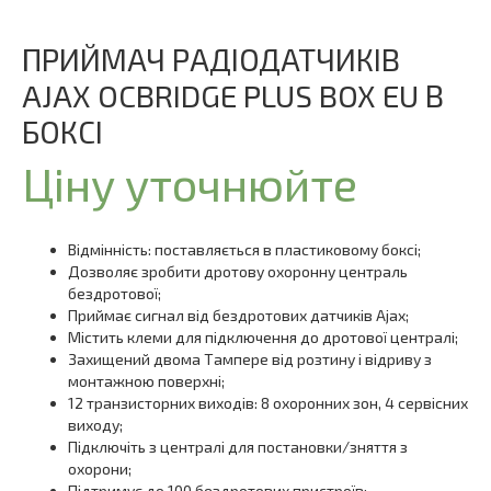
ПРИЙМАЧ РАДІОДАТЧИКІВ
AJAX OCBRIDGE PLUS BOX EU В
БОКСІ
Ціну уточнюйте
Відмінність: поставляється в пластиковому боксі;
Дозволяє зробити дротову охоронну централь
бездротової;
Приймає сигнал від бездротових датчиків Ajax;
Містить клеми для підключення до дротової централі;
Захищений двома Тампере від розтину і відриву з
монтажною поверхні;
12 транзисторних виходів: 8 охоронних зон, 4 сервісних
виходу;
Підключіть з централі для постановки/зняття з
охорони;
Підтримує до 100 бездротових пристроїв;