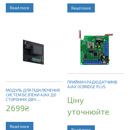
Read more
Read more
ПРИЙМАЧ РАДІОДАТЧИКІВ
AJAX OCBRIDGE PLUS
МОДУЛЬ ДЛЯ ПІДКЛЮЧЕННЯ
СИСТЕМ БЕЗПЕКИ AJAX ДО
Ціну
СТОРОННІХ ДВЧ-
ПЕРЕДАВАЧІВ VHFBRIDGE (БЕЗ
2699
₴
КОРПУСА)
уточнюйте
Read more
Read more