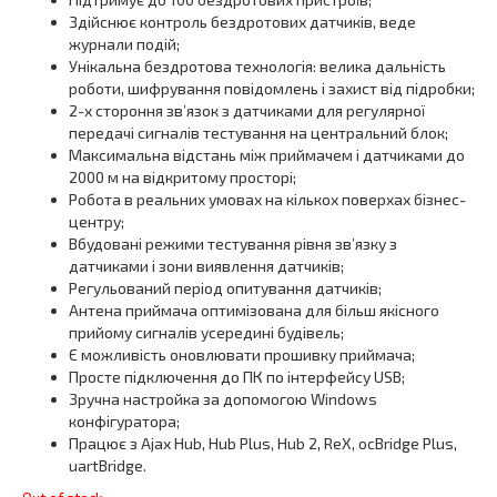
Здійснює контроль бездротових датчиків, веде
журнали подій;
Унікальна бездротова технологія: велика дальність
роботи, шифрування повідомлень і захист від підробки;
2-х стороння зв’язок з датчиками для регулярної
передачі сигналів тестування на центральний блок;
Максимальна відстань між приймачем і датчиками до
2000 м на відкритому просторі;
Робота в реальних умовах на кількох поверхах бізнес-
центру;
Вбудовані режими тестування рівня зв’язку з
датчиками і зони виявлення датчиків;
Регульований період опитування датчиків;
Антена приймача оптимізована для більш якісного
прийому сигналів усередині будівель;
Є можливість оновлювати прошивку приймача;
Просте підключення до ПК по інтерфейсу USB;
Зручна настройка за допомогою Windows
конфігуратора;
Працює з Ajax Hub, Hub Plus, Hub 2, ReX, ocBridge Plus,
uartBridge.