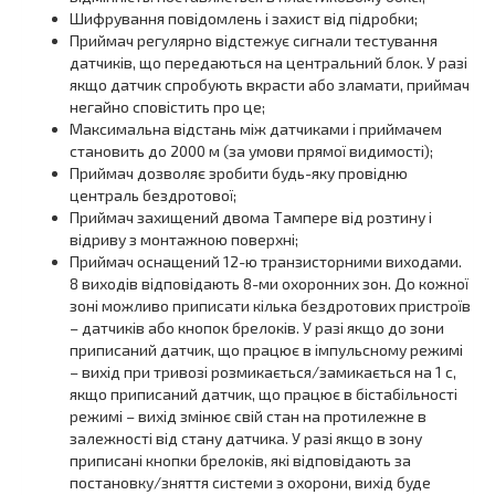
Шифрування повідомлень і захист від підробки;
Приймач регулярно відстежує сигнали тестування
датчиків, що передаються на центральний блок. У разі
якщо датчик спробують вкрасти або зламати, приймач
негайно сповістить про це;
Максимальна відстань між датчиками і приймачем
становить до 2000 м (за умови прямої видимості);
Приймач дозволяє зробити будь-яку провідню
централь бездротової;
Приймач захищений двома Тампере від розтину і
відриву з монтажною поверхні;
Приймач оснащений 12-ю транзисторними виходами.
8 виходів відповідають 8-ми охоронних зон. До кожної
зоні можливо приписати кілька бездротових пристроїв
– датчиків або кнопок брелоків. У разі якщо до зони
приписаний датчик, що працює в імпульсному режимі
– вихід при тривозі розмикається/замикається на 1 с,
якщо приписаний датчик, що працює в бістабільності
режимі – вихід змінює свій стан на протилежне в
залежності від стану датчика. У разі якщо в зону
приписані кнопки брелоків, які відповідають за
постановку/зняття системи з охорони, вихід буде