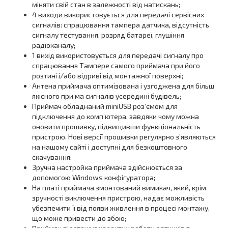
міняти свій стан в залежності від натискань;
4 виходи використовується для передачі сервісних
сигналів: спрацювання тампера датчика, відсутність
сигналу тестування, розряд батареї, глушіння
радіоканалу;
1 вихід використовується для передачі сигналу про
спрацювання Тампере самого приймача при його
розтині і/або відриві від монтажної поверхні;
Антена приймача оптимізована і узгоджена для більш
якісного при ма сигналів усередині будівель;
Приймач обладнаний miniUSB роз’ємом для
підключення до комп’ютера, завдяки чому можна
оновити прошивку, підвищивши функціональність
пристрою. Нові версії прошивки регулярно з’являються
на нашому сайті і доступні для безкоштовного
скачування;
Зручна настройка приймача здійснюється за
допомогою Windows конфігуратора;
На платі приймача змонтований вимикач, який, крім
зручності виключення пристрою, надає можливість
убезпечити її від появи живлення в процесі монтажу,
що може привести до збою;