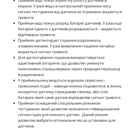
Приймач відстежує коректну роботу датчиків в
мережі. У разі якщо в контрольний проміжок часу
сигнал тестування від датчика не отримано, видається
тривога;
Приймач відстежує розряд батареї датчиків. У разі,кщо
батарея одного з датчиків розряджається – видається
відповідна тривога;
Приймач детектирует глушіння радіоканалу
зловмисниками. У разі виявлення глушіння негайно
видається сигнал тривоги;
Для детектування глушіння використовується
адаптивний алгоритм, що дозволяє уникнути
помилкових спрацьовувань через природні перешкод
в радіоканалі;
У приймальнику ведуться журнали сервісних і
тривожних подій – завжди можна подивитися, в якому
конкретно датчику спрацював тампер, або сіла
батарея, який саме датчик відправляв сигнал тривоги;
Приймач оснащений спеціальним режимом
тестування, який дозволяє визначити співвідношення
сигнал/шум для кожного датчик . Даний режим
дозволяє вибрати оптимальне місце установки для
датчика;