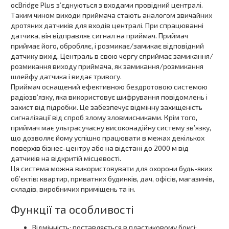
ocBridge Plus з’єднуються з входами провідний централі.
Таким чином виходи приймача стають аналогом звичайних
дротяних датчиків для входів централі. При спрацюванні
датчика, він відправляє сигнал на приймач. Приймач
приймає його, обробляє, і розмикає/замикає відповідний
датчику вихід. Централь в свою чергу сприймає замикання/
розмикання виходу приймача, як замикання/розмикання
шлейфу датчика і видає тривогу.
Приймач оснащений ефективною бездротовою системою
радіозв’язку, яка використовує шифрування повідомлень і
захист від підробки. Це забезпечує відмінну захищеність
сигналізації від спроб злому зловмисниками. Крім того,
приймач має ультрасучасну високонадійну систему зв’язку,
що дозволяє йому успішно працювати в межах декількох
поверхів бізнес-центру або на відстані до 2000 м від
датчиків на відкритій місцевості.
Ця система можна використовувати для охорони будь-яких
об’єктів: квартир, приватних будинків, дач, офісів, магазинів,
складів, виробничих приміщень та ін.
Функції та особливості
Відмінність: поставляється в пластиковому боксі;