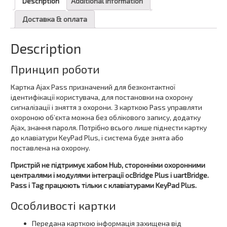
Description
Additional information
Доставка & оплата
Description
Принцип роботи
Картка Ajax Pass призначений для безконтактної
ідентифікації користувача, для постановки на охорону
сигналізації і зняття з охорони. З карткою Pass управляти
охороною об’єкта можна без облікового запису, додатку
Ajax, знання пароля. Потрібно всього лише піднести картку
до клавіатури KeyPad Plus, і система буде знята або
поставлена на охорону.
Пристрій не підтримує хабом Hub, сторонніми охоронними
централями і модулями інтеграції ocBridge Plus і uartBridge.
Pass і Tag працюють тільки c клавіатурами KeyPad Plus.
Особливості картки
Передана карткою інформація захищена від