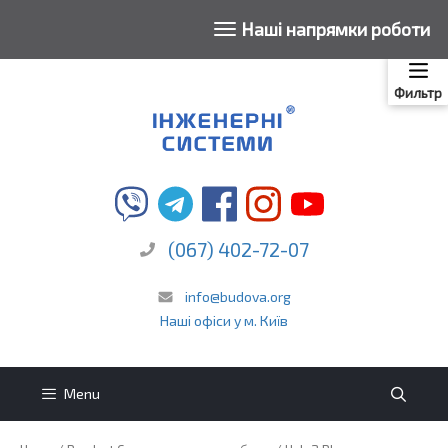
To
Наші напрямки роботи
na
Skip
to
Фильтр
content
(067) 402-72-07
info@budova.org
Наші офіси у м. Київ
Menu