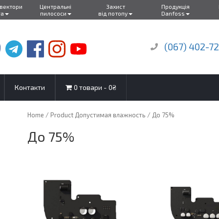
нвектори
Центральні
Захист
Продукція
ra
пилососи
від потопу
Danfoss
(067) 402-7
Контакти
0 товари
0₴
Home
/ Product Допустимая влажность / До 75%
До 75%