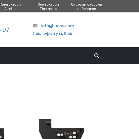
Конвектори
Конвектори
Системи охорони
Airelec
Thermeco
та безпеки
info@budova.org
2-07
Наші офіси у м. Київ