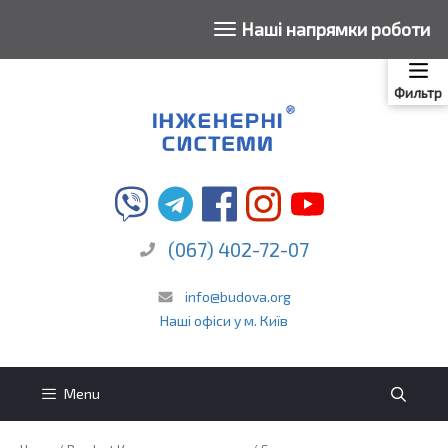
To
Наші напрямки роботи
na
Skip
to
Фильтр
content
(067) 402-72-07
info@budova.org
Наші офіси у м. Київ
Menu