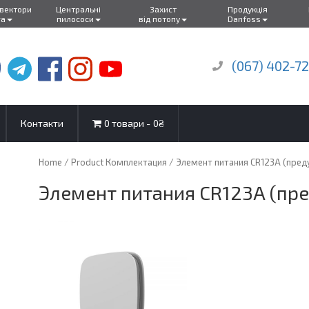
нвектори
Центральні
Захист
Продукція
ra
пилососи
від потопу
Danfoss
(067) 402-7
Контакти
0 товари
0₴
Home
/ Product Комплектация / Элемент питания CR123A (пред
Элемент питания CR123A (пр