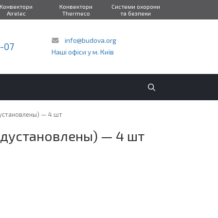
Конвектори
Конвектори
Системи охорони
Airelec
Thermeco
та безпеки
info@budova.org
2-07
Наші офіси у м. Київ
установлены) — 4 шт
едустановлены) — 4 шт