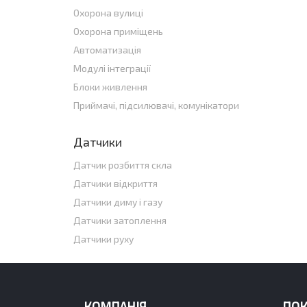
Охорона вулиці
Охорона приміщень
Автоматизація
Модулі інтеграції
Блоки живлення
Приймачі, підсилювачі, комунікатори
Датчики
Датчик розбиття скла
Датчики відкриття
Датчики диму і газу
Датчики затоплення
Датчики руху
КОМПАНІЯ
ПО