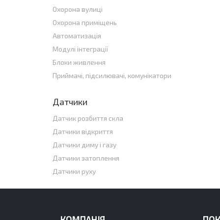
Охорона вулиці
Охорона приміщень
Автоматизація
Модулі інтеграції
Блоки живлення
Приймачі, підсилювачі, комунікатори
Датчики
Датчик розбиття скла
Датчики відкриття
Датчики диму і газу
Датчики затоплення
Датчики руху
КОМПАНІЯ
ПО