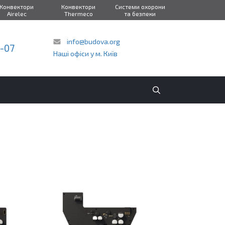
Конвектори
Конвектори
Системи охорони
Airelec
Thermeco
та безпеки
info@budova.org
2-07
Наші офіси у м. Київ