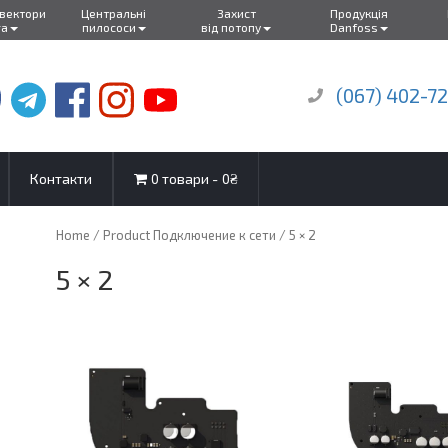
нвектори
Центральні
Захист
Продукція
ra
пилососи
від потопу
Danfoss
(067) 402-7
Контакти
0 товари
0₴
Home
/ Product Подключение к сети / 5 × 2
5 × 2