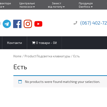
нвектори
Центральні
Захист
Продукція
ra
пилососи
від потопу
Danfoss
(067) 402-7
Контакти
0 товари
0₴
Home
/ Product Подсветка клавиатуры / Есть
Есть
No products were found matching your selection.