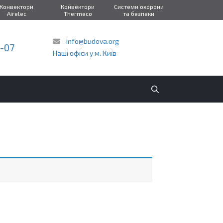
Конвектори
Конвектори
Системи охорони
Airelec
Thermeco
та безпеки
info@budova.org
2-07
Наші офіси у м. Київ