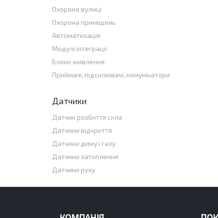
Охорона вулиці
Охорона приміщень
Автоматизація
Модулі інтеграції
Блоки живлення
Приймачі, підсилювачі, комунікатори
Датчики
Датчик розбиття скла
Датчики відкриття
Датчики диму і газу
Датчики затоплення
Датчики руху
КОМПАНІЯ
ПО