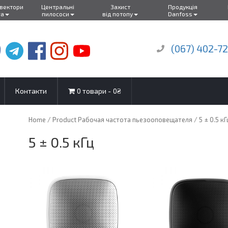
нвектори
Центральні
Захист
Продукція
ra
пилососи
від потопу
Danfoss
(067) 402-7
Контакти
0 товари
0₴
Home
/ Product Рабочая частота пьезооповещателя / 5 ± 0.5 кГ
5 ± 0.5 кГц