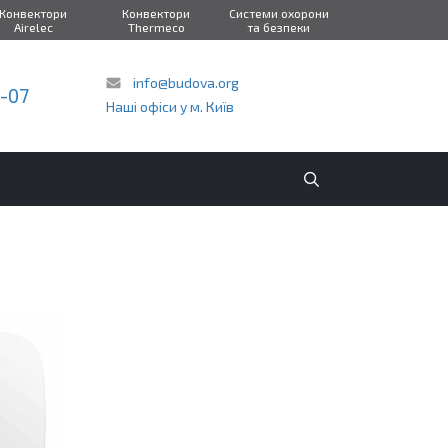
Конвектори
Конвектори
Системи охорони
Airelec
Thermeco
та безпеки
info@budova.org
2-07
Наші офіси у м. Київ