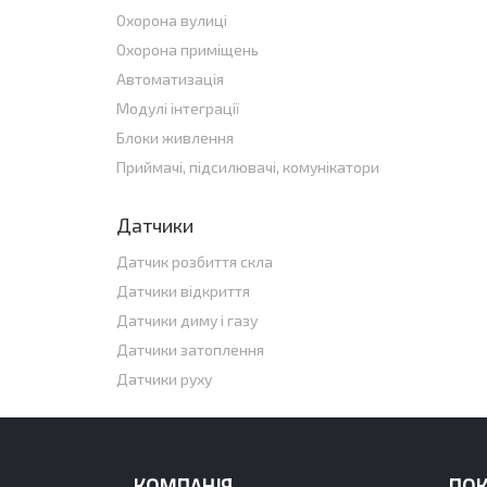
Охорона вулиці
Охорона приміщень
Автоматизація
Модулі інтеграції
Блоки живлення
Приймачі, підсилювачі, комунікатори
Датчики
Датчик розбиття скла
Датчики відкриття
Датчики диму і газу
Датчики затоплення
Датчики руху
КОМПАНІЯ
ПО