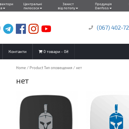
нвектори
Центральні
Захист
Продукція
ra
пилососи
від потопу
Danfoss
(067) 402-7
Контакти
0 товари
0₴
Home
/ Product Тип оповещения / нет
нет