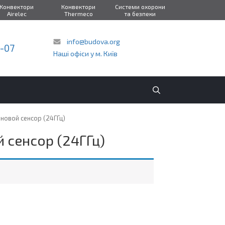
Конвектори
Конвектори
Системи охорони
Airelec
Thermeco
та безпеки
info@budova.org
2-07
Наші офіси у м. Київ
новой сенсор (24ГГц)
 сенсор (24ГГц)