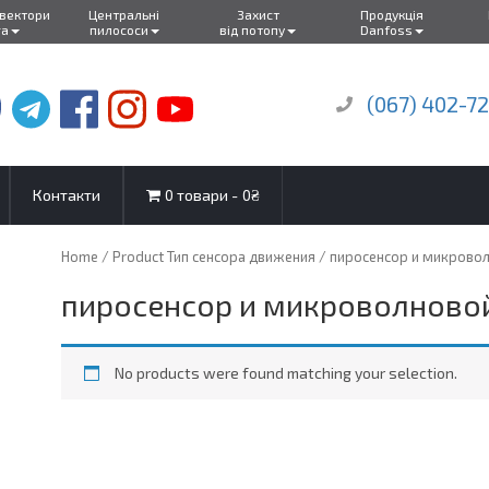
нвектори
Центральні
Захист
Продукція
ra
пилососи
від потопу
Danfoss
(067) 402-7
Контакти
0 товари
0₴
Home
/ Product Тип сенсора движения / пиросенсор и микровол
пиросенсор и микроволновой
No products were found matching your selection.