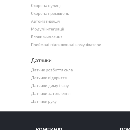
Охорона вулиці
Охорона приміщень
Автоматизація
Модулі інтеграції
Блоки живлення
Приймачі, підсилювачі, комунікатори
Датчики
Датчик розбиття скла
Датчики відкриття
Датчики диму і газу
Датчики затоплення
Датчики руху
КОМПАНІЯ
ПО