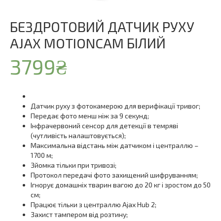
БЕЗДРОТОВИЙ ДАТЧИК РУХУ
AJAX MOTIONCAM БІЛИЙ
3799
₴
Датчик руху з фотокамерою для верифікації тривог;
Передає фото менш ніж за 9 секунд;
Інфрачервоний сенсор для детекції в темряві
(чутливість налаштовується);
Максимальна відстань між датчиком і централлю –
1700 м;
Зйомка тільки при тривозі;
Протокол передачі фото захищений шифруванням;
Ігнорує домашніх тварин вагою до 20 кг і зростом до 50
см;
Працює тільки з централлю Ajax Hub 2;
Захист тампером від розтину;