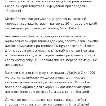
тривозі. Дані передаються по захищеному радіоканалу
Wings, використовується шифрування при передачі і
зберіганні.
MotionProtect має регульовану чутливість і здатний
ігнорувати домашніх тварин вагою до 20 кг і зростом до 50
см, завдяки цифровому алгоритму SmartDetect.
Безпечна і надійна передача даних забезпечується
одночасним використанням двох радіопротоколов: Jeweller
для інформування про тривоги і Wings для передачі фото.
Для передачі фото з місця події потрібно менше 9 секунд
після виявлення руху, а повідомлення про тривогу прийде
через частку секунди. Слабкий сигнал і перебої зв’язку – не
перешкода.
Завдяки дальності зв’язку з централлю Ajax Hub 2 до 1700
метрів, легко вибрати місце установки датчика, що
забезпечує максимальну ефективність. Ajax MotionCam
володіє рекордною для охоронних датчиків з камерами
автономністю: до 4 років роботи від штатних батарей.
Датчик легко встановлюється і налаштовується без
спеціальних знань: монтаж на кріплення SmartBracket