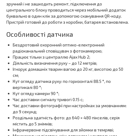
зручний і не зашкодить ремонт, підключення до
центрального блоку проводиться через мобільний додаток
буквально в один клік за допомогою сканування QR-коду.
Пристрій готовий до роботи з коробки, батарея встановлена.
Особливості датчика
Бездротовий охоронний оптико-електронний
радіоканальний сповіщувач з фотокамерою;
Працює тільки з централлю Ajax Hub 2;
Діяльність визначення руху – до 12 метрів;
Ігнорує домашніх тварин вагою до 20 кг, висотою до 50
см;
Кут огляду датчика руху: по горизонталі 88.5 °, по
вертикалі 80 °;
Кут огляду камери 90 °;
Час доставки сигналу тривогі 0.15 с;
Час доставки фотографії при настройках за умовчанням:
до 9 секунд;
Роздільна здатність фото: до 640 × 480 пікселів, серія
містить до 5 знімків;
Інфрачервоне підсвічування для зйомки в темряві;
Максимальна відстань між датчиком і центральним