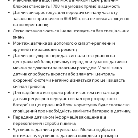
блоком становить 1700 м в умовах прямої видимості;
Датчик використовує для передачі сигналу частоту
загального призначення 868 МГц, яка не вимагає ліцензії
на використання;
Легко встановлюється і налаштовується без спеціальних
знань;
Монтаж датчика за допомогою смарт-креплени й
зручний і не зашкодить ремонт;
Датчик регулярно передає сигнали тестування на
центральний блок, причому період опитування датчиків
можна регулювати за власним розсудом. У разі, якщо
датчик спробують вкрасти або зламати, централь
охоронної системи негайно дізнається про це і видасть
сигнал тривоги;
Для надійного контролю роботи систем сигналізації
датчик регулярно передає сигнал про розряд своєї
батареї на центральний блок, користувач буде своєчасно
сповіщений про необхідність замінити батарею в датчику;
Передана датчиком інформація захищена від
перехоплення і спроби підміни;
Чутливість датчика регулюється. Можна підібрати
оптимальну чутливість датчика виходячи з розмірів