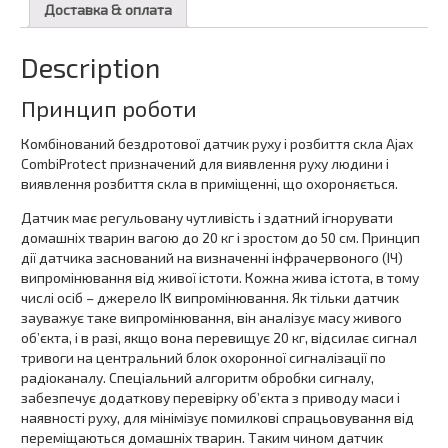
Доставка & оплата
Description
Принцип роботи
Комбінований бездротової датчик руху і розбиття скла Ajax
CombiProtect призначений для виявлення руху людини і
виявлення розбиття скла в приміщенні, що охороняється.
Датчик має регульовану чутливість і здатний ігнорувати
домашніх тварин вагою до 20 кг і зростом до 50 см. Принцип
дії датчика заснований на визначенні інфрачервоного (ІЧ)
випромінювання від живої істоти. Кожна жива істота, в тому
числі осіб – джерело ІК випромінювання. Як тільки датчик
зауважує таке випромінювання, він аналізує масу живого
об’єкта, і в разі, якщо вона перевищує 20 кг, відсилає сигнал
тривоги на центральний блок охоронної сигналізації по
радіоканалу. Спеціальний алгоритм обробки сигналу,
забезпечує додаткову перевірку об’єкта з приводу маси і
наявності руху, для мінімізує помилкові спрацьовування від
переміщаються домашніх тварин. Таким чином датчик