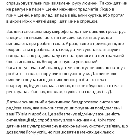
спрацьовує тільки при виявленні руху людини. Також датчик
не реагує на переміщення неживих предметів. Якщо в
приміщенні, наприклад, впаде з вішалки куртка, або протяг
відкриє міжкімнатні двері, датчик не спрацює.
Завдяки спеціальному мікрофона датчик виявляє і реєструє
специфічні низькочастотні і високочастотні звуки, що
виникають при розбитті скла. У разі, якщо в приміщенні, що
охороняється розбивають скло, датчик уловлює ці звуки і
відправляє по радіоканалу сигнал тривоги на центральний
блок сигналізації. Використовуючи унікальний
багатоступінчастий аналіз, датчик реагує виключно на звук
розбитого скла, ігноруючи інші гучні звуки. Датчик може
використовуватися для виявлення розбиття скла в
квартирах, будинках, магазинах, офісних будівлях, готелях,
ресторанах, банках, школах, студіях, на складах і т. Д.
Датчик оснащений ефективною бездротовою системою
радіозв’язку, яка використовує шифрування повідомлень і
защІТУ від підробки. Це забезпечує відмінну захищеність
сигналізації від спроб злому зловмисниками. Крім того,
датчик має ультрасучасну високонадійну систему зв’язку, що
дозволяє йому успішно працювати в межах декількох