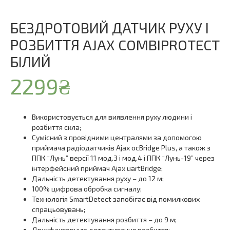
БЕЗДРОТОВИЙ ДАТЧИК РУХУ І
РОЗБИТТЯ AJAX COMBIPROTECT
БІЛИЙ
2299
₴
Використовується для виявлення руху людини і
розбиття скла;
Сумісний з провідними централями за допомогою
приймача радіодатчиків Ajax ocBridge Plus, а також з
ППК “Лунь” версії 11 мод.3 і мод.4 і ППК “Лунь-19” через
інтерфейсний приймач Ajax uartBridge;
Дальність детектування руху – до 12 м;
100% цифрова обробка сигналу;
Технологія SmartDetect запобігає від помилкових
спрацьовувань;
Дальність детектування розбиття – до 9 м;
Двухфакторную детектування розбиття;