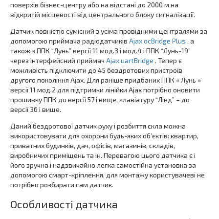
поверхів бізнес-центру або на відстані до 2000 м на
відкритій місцевості від центрального блоку сигналізації.
Датчик повністю сумісний з усіма провідними централями за
допомогою приймача радіодатчиків
Ajax ocBridge Plus
, а
також з ППК “Лунь” версії 11 мод.3 і мод.4 і ППК “Лунь-19”
через інтерфейсний приймач
Ajax uartBridge
. Тепер є
можливість підключити до 45 бездротових пристроїв
другого покоління Ajax. Для раніше придбаних ППК « Лунь »
версії 11 мод.2 для підтримки лінійки Ajax потрібно оновити
прошивку ППК до версії 57 і вище, клавіатуру “Лінд” – до
версії 36 і вище.
Даний бездротової датчик руху і розбиття скла можна
використовувати для охорони будь-яких об’єктів: квартир,
приватних будинків, дач, офісів, магазинів, складів,
виробничих приміщень та ін. Перевагою цього датчика є і
його зручна і надзвичайно легка самостійна установка за
допомогою смарт-кріплення, для монтажу користувачеві не
потрібно розбирати сам датчик.
Особливості датчика