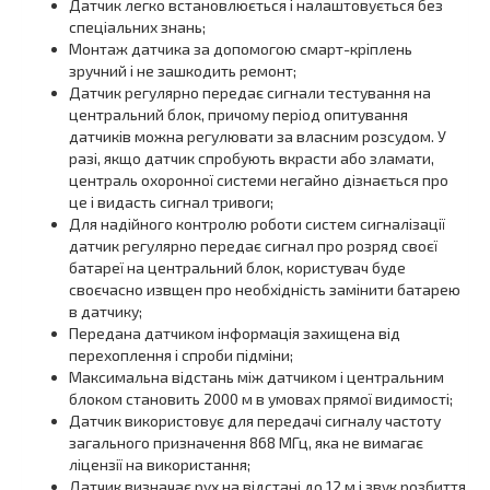
Датчик легко встановлюється і налаштовується без
спеціальних знань;
Монтаж датчика за допомогою смарт-кріплень
зручний і не зашкодить ремонт;
Датчик регулярно передає сигнали тестування на
центральний блок, причому період опитування
датчиків можна регулювати за власним розсудом. У
разі, якщо датчик спробують вкрасти або зламати,
централь охоронної системи негайно дізнається про
це і видасть сигнал тривоги;
Для надійного контролю роботи систем сигналізації
датчик регулярно передає сигнал про розряд своєї
батареї на центральний блок, користувач буде
своєчасно извщен про необхідність замінити батарею
в датчику;
Передана датчиком інформація захищена від
перехоплення і спроби підміни;
Максимальна відстань між датчиком і центральним
блоком становить 2000 м в умовах прямої видимості;
Датчик використовує для передачі сигналу частоту
загального призначення 868 МГц, яка не вимагає
ліцензії на використання;
Датчик визначає рух на відстані до 12 м і звук розбиття