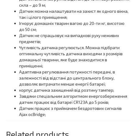
скла – до 9 м;
Датчик можна налаштувати на захист як одного вікна,
так і цілого приміщення;
Ігнорує домашніх тварин вагою до 20-ти кг, висотою
до 50 см;
Датчик не спрацьовує на випадкові руху неживих
предметів;
Чутливість датчика регулюється. Можна підібрати
оптимальну чутливість датчика виходячи з розмірів
домашньої тварини, яке буде знаходитися в
приміщенні;
Адаптивна регулювання потужності передачі, в
залежності від відстані до центрального блоку,
дозволяє витрачати менше енергії батареї;
корпус датчика захищений від розтину тампер;
Завдяки спеціальним алгоритмом енергозбереження
датчик працює від батареї CR123A до 5 років;
Датчик працює з приймачем бездротових сигналів
Ajax ocBridge;
Related products