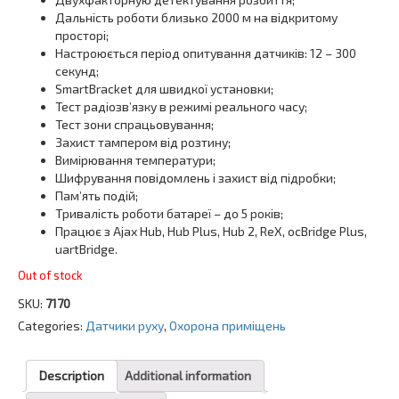
Дальність роботи близько 2000 м на відкритому
просторі;
Настроюється період опитування датчиків: 12 – 300
секунд;
SmartBracket для швидкої установки;
Тест радіозв’язку в режимі реального часу;
Тест зони спрацьовування;
Захист тампером від розтину;
Вимірювання температури;
Шифрування повідомлень і захист від підробки;
Пам’ять подій;
Тривалість роботи батареї – до 5 років;
Працює з Ajax Hub, Hub Plus, Hub 2, ReX, ocBridge Plus,
uartBridge.
Out of stock
SKU:
7170
Categories:
Датчики руху
,
Охорона приміщень
Description
Additional information