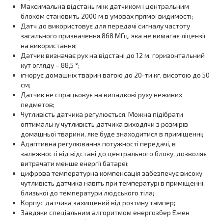
Максимальна відстань між датчиком і центральним
блоком становить 2000 м в умовах прямої видимості;
Датч до використовує для передачі сигналу частоту
загального призначення 868 МГц, яка не вимагає ліцензії
на використання;
Датчик визначає рух на відстані до 12 м, горизонтальний
кут огляду – 88,5 °;
ігнорує домашніх тварин вагою до 20-ти кг, висотою до 50
см;
Датчик не спрацьовує на випадкові руху неживих
педметов;
Чутливість датчика регулюється. Можна підібрати
оптимальну чутливість датчика виходячи з розмірів
домашньої тварини, яке буде знаходитися в приміщенні;
Адаптивна регулювання потужності передачі, в
залежності від відстані до центрального блоку, дозволяє
витрачати менше енергії батареї;
цифрова температурна компенсація забезпечує високу
чутливість датчика навіть при температурі в приміщенні,
близької до температури людського тіла;
Корпус датчика захищений від розтину тампер;
Завдяки спеціальним алгоритмом енергозбер Ежен