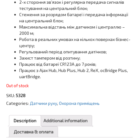
2-х стороння зв’язок і регулярна передача сигналів
тестування на центральний блок;
Стеження за розрядом батареї і передача інформації
на центральний блок;
Максимальна відстань між датчиком і централлю –
2000 м;
Робота в реальних умовах на кількох поверхах бізнес-
центру;
Регульований період опитування датічков;
Захист тампером від розтину;
Працює від батареї CR123A до 7 років;
Працює з Ajax Hub, Hub Plus, Hub 2, ReX, ocBridge Plus,
uartBridge.
Out of stock
SKU:
5328
Categories:
Датчики руху
,
Охорона приміщень
Description
Additional information
Доставка & оплата