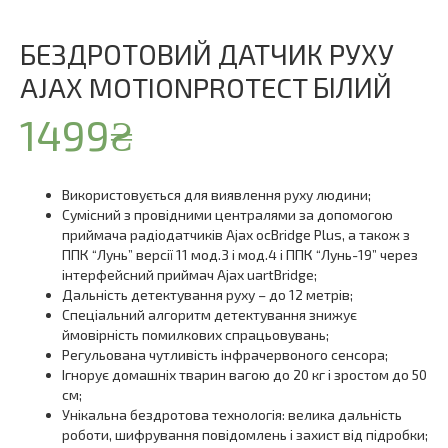
БЕЗДРОТОВИЙ ДАТЧИК РУХУ
AJAX MOTIONPROTECT БІЛИЙ
1499
₴
Використовується для виявлення руху людини;
Сумісний з провідними централями за допомогою
приймача радіодатчиків Ajax ocBridge Plus, а також з
ППК “Лунь” версії 11 мод.3 і мод.4 і ППК “Лунь-19” через
інтерфейсний приймач Ajax uartBridge;
Дальність детектування руху – до 12 метрів;
Спеціальний алгоритм детектування знижує
ймовірність помилкових спрацьовувань;
Регульована чутливість інфрачервоного сенсора;
Ігнорує домашніх тварин вагою до 20 кг і зростом до 50
см;
Унікальна бездротова технологія: велика дальність
роботи, шифрування повідомлень і захист від підробки;