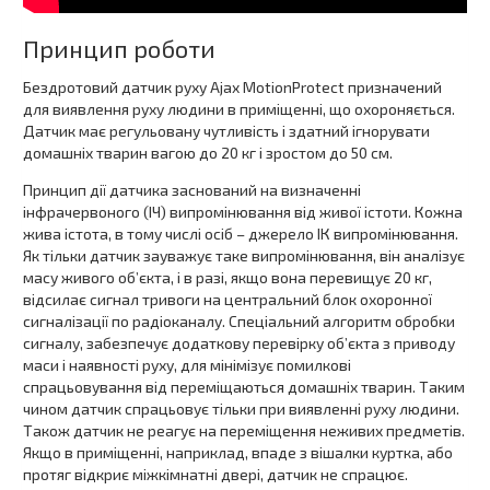
Принцип роботи
Бездротовий датчик руху Ajax MotionProtect призначений
для виявлення руху людини в приміщенні, що охороняється.
Датчик має регульовану чутливість і здатний ігнорувати
домашніх тварин вагою до 20 кг і зростом до 50 см.
Принцип дії датчика заснований на визначенні
інфрачервоного (ІЧ) випромінювання від живої істоти. Кожна
жива істота, в тому числі осіб – джерело ІК випромінювання.
Як тільки датчик зауважує таке випромінювання, він аналізує
масу живого об’єкта, і в разі, якщо вона перевищує 20 кг,
відсилає сигнал тривоги на центральний блок охоронної
сигналізації по радіоканалу. Спеціальний алгоритм обробки
сигналу, забезпечує додаткову перевірку об’єкта з приводу
маси і наявності руху, для мінімізує помилкові
спрацьовування від переміщаються домашніх тварин. Таким
чином датчик спрацьовує тільки при виявленні руху людини.
Також датчик не реагує на переміщення неживих предметів.
Якщо в приміщенні, наприклад, впаде з вішалки куртка, або
протяг відкриє міжкімнатні двері, датчик не спрацює.