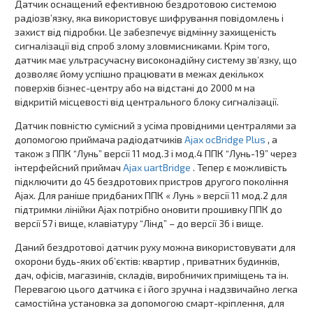
Датчик оснащений ефективною бездротовою системою
радіозв’язку, яка використовує шифрування повідомлень і
захист від підробки. Це забезпечує відмінну захищеність
сигналізації від спроб злому зловмисниками. Крім того,
датчик має ультрасучасну високонадійну систему зв’язку, що
дозволяє йому успішно працювати в межах декількох
поверхів бізнес-центру або на відстані до 2000 м на
відкритій місцевості від центрального блоку сигналізації.
Датчик повністю сумісний з усіма провідними централями за
допомогою приймача радіодатчиків
Ajax ocBridge Plus
, а
також з ППК “Лунь” версії 11 мод.3 і мод.4 ППК “Лунь-19” через
інтерфейсний приймач
Ajax uartBridge
. Тепер є можливість
підключити до 45 бездротових пристров другого покоління
Ajax. Для раніше придбаних ППК « Лунь » версії 11 мод.2 для
підтримки лінійки Ajax потрібно оновити прошивку ППК до
версії 57 і вище, клавіатуру “Лінд” – до версії 36 і вище.
Даний бездротової датчик руху можна використовувати для
охорони будь-яких об’єктів: квартир , приватних будинків,
дач, офісів, магазинів, складів, виробничих приміщень та ін.
Перевагою цього датчика є і його зручна і надзвичайно легка
самостійна установка за допомогою смарт-кріплення, для