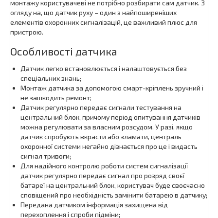
монтажу користувачеві не потрібно розбирати сам датчик. З
огляду на, що датчик руху – один з найпоширеніших
елементів охоронних сигналізацій, це важливий плюс для
пристрою.
Особливості датчика
Датчик легко встановлюється і налаштовується без
спеціальних знань;
Монтаж датчика за допомогою смарт-кріплень зручний і
не зашкодить ремонт;
Датчик регулярно передає сигнали тестування на
центральний блок, причому період опитування датчиків
можна регулювати за власним розсудом. У разі, якщо
датчик спробують вкрасти або зламати, централь
охоронної системи негайно дізнається про це і видасть
сигнал тривоги;
Для надійного контролю роботи систем сигналізації
датчик регулярно передає сигнал про розряд своєї
батареї на центральний блок, користувач буде своєчасно
сповіщений про необхідність замінити батарею в датчику;
Передана датчиком інформація захищена від
перехоплення і спроби підміни;