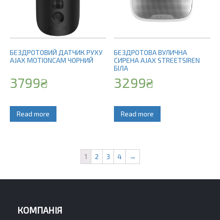
БЕЗДРОТОВИЙ ДАТЧИК РУХУ
БЕЗДРОТОВА ВУЛИЧНА
AJAX MOTIONCAM ЧОРНИЙ
СИРЕНА AJAX STREETSIREN
БІЛА
3799
₴
3299
₴
Read more
Read more
1
2
3
4
→
КОМПАНІЯ