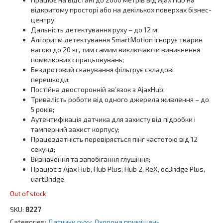
відкритому просторі або на декількох поверхах бізнес-
центру;
Дальність детектування руху – до 12 м;
Алгоритм детектування SmartMotion ігнорує тварин
вагою до 20 кг, тим самим виключаючи виникнення
помилкових спрацьовувань;
Бездротовий сканування фільтрує складові
перешкоди;
Постійна двосторонній зв’язок з AjaxHub;
Тривалість роботи від одного джерела живлення – до
5 років;
Аутентифікація датчика для захисту від підробки і
тамперний захист корпусу;
Працездатність перевіряється пінг частотою від 12
секунд;
Визначення та запобігання глушіння;
Працює з Ajax Hub, Hub Plus, Hub 2, ReX, ocBridge Plus,
uartBridge.
Out of stock
SKU:
8227
Categories:
Датчики руху
,
Охорона приміщень