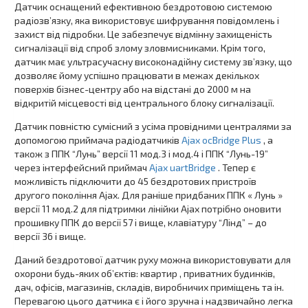
Датчик оснащений ефективною бездротовою системою
радіозв’язку, яка використовує шифрування повідомлень і
захист від підробки. Це забезпечує відмінну захищеність
сигналізації від спроб злому зловмисниками. Крім того,
датчик має ультрасучасну високонадійну систему зв’язку, що
дозволяє йому успішно працювати в межах декількох
поверхів бізнес-центру або на відстані до 2000 м на
відкритій місцевості від центрального блоку сигналізації.
Датчик повністю сумісний з усіма провідними централями за
допомогою приймача радіодатчиків
Ajax ocBridge Plus
, а
також з ППК “Лунь” версії 11 мод.3 і мод.4 і ППК “Лунь-19”
через інтерфейсний приймач
Ajax uartBridge
. Тепер є
можливість підключити до 45 бездротових пристроїв
другого покоління Ajax. Для раніше придбаних ППК « Лунь »
версії 11 мод.2 для підтримки лінійки Ajax потрібно оновити
прошивку ППК до версії 57 і вище, клавіатуру “Лінд” – до
версії 36 і вище.
Даний бездротової датчик руху можна використовувати для
охорони будь-яких об’єктів: квартир , приватних будинків,
дач, офісів, магазинів, складів, виробничих приміщень та ін.
Перевагою цього датчика є і його зручна і надзвичайно легка