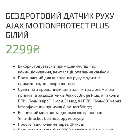
БЕЗДРОТОВИЙ ДАТЧИК РУХУ
AJAX MOTIONPROTECT PLUS
БІЛИЙ
2299
₴
Використовується в приміщеннях під час
кондиціонування, вентиляції, опалення каміном;
Призначений для виявлення руху людини в
приміщенні, що охороняється;
Сумісний з провідними централями за допомогою
приймача радіодатчиків Ajax ocBridge Plus, а також з
ППК “Лунь” версії 11 мод.3 і мод.4 і ППК “Лунь-19” через
інтерфейсний приймач Ajax uartBridge;
Безпечний монтаж за допомогою кріплення
SmartBracket без розбору корпусу;
Просте підключення через QR-код;
Працює на відстані до 2000 метрів від Ajax Hub на