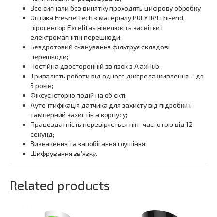
Все сигнали без винятку проходять цифрову обробку;
Оптика FresnelTech з матеріалу POLY IR4 і hi-end
піросенсор Excelitas нівелюють засвітки і
електромагнітні перешкоди;
Бездротовий сканування фільтрує складові
перешкоди;
Постійна двосторонній зв’язок з AjaxHub;
Тривалість роботи від одного джерела живлення – до
5 років;
Фіксує історію подій на об’єкті;
Аутентифікація датчика для захисту від підробки і
тамперний захистів а корпусу;
Працездатність перевіряється пінг частотою від 12
секунд;
Визначення та запобігання глушіння;
Шифрування зв’язку.
Related products