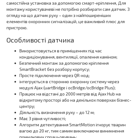
самостійна установка за допомогою смарт-кріплення, Для
монтажу користувачеві не потрібно розбирати сам датчик. З
огляду на що датчик руху – один з найпоширеніших
елементів охоронних сигналізацій, це важливий плюс для
пристрою.
Особливості датчика
Використовується в приміщеннях під час
кондиціонування, вентиляції, опалення каміном;
Безпечний монтаж за допомогою кріплення
SmartBracket без розбору корпусу;
Просте підключення через QR-код;
інтегрується в сторонню охоронну систему через
модулі Ajax (uartBridge і ocBridge/ocBridge Plus);
Працює на відстані до 2000 метрів від Ajax Hub на
відкритому просторі або на декількох поверхах бізнес-
центру;
Діяльність визначення руху – до 12 м;
Має 3 рівня чутливості;
Алгоритм детектування SmartMotion ігнорує тварин
вагою до 20 кг, тим самим виключаючи виникнення
помилкових спрацьовувань;