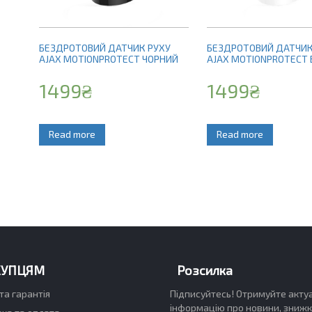
БЕЗДРОТОВИЙ ДАТЧИК РУХУ
БЕЗДРОТОВИЙ ДАТЧИК
AJAX MOTIONPROTECT ЧОРНИЙ
AJAX MOTIONPROTECT 
1499
₴
1499
₴
Read more
Read more
КУПЦЯМ
Розсилка
та гарантія
Підписуйтесь! Отримуйте акту
інформацію про новини, знижк