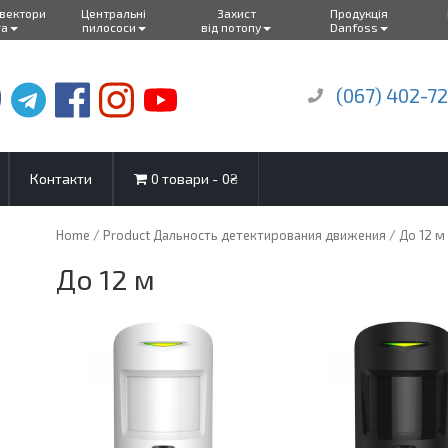
нвектори
Центральні
Захист
Продукція
ra
пилососи
від потопу
Danfoss
(067) 402-7
Контакти
0 товари
0₴
Home
/ Product Дальность детектирования движения / До 12 м
До 12 м