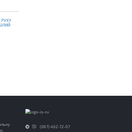
 РУХУ
БІЛИЙ
альну
(067) 402-72-07
и,