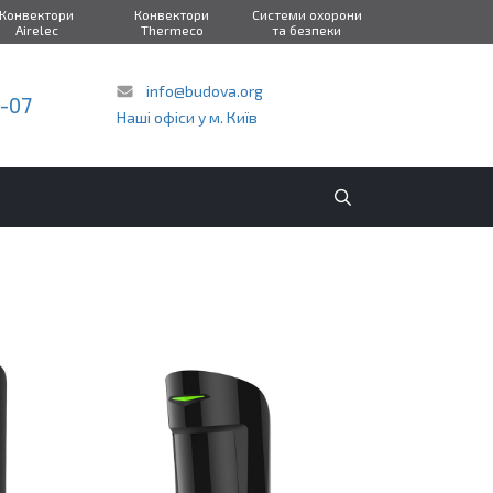
Конвектори
Конвектори
Системи охорони
Airelec
Thermeco
та безпеки
info@budova.org
2-07
Наші офіси у м. Київ