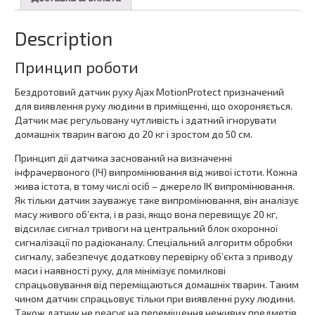
Description
Принцип роботи
Бездротовий датчик руху Ajax MotionProtect призначений
для виявлення руху людини в приміщенні, що охороняється.
Датчик має регульовану чутливість і здатний ігнорувати
домашніх тварин вагою до 20 кг і зростом до 50 см.
Принцип дії датчика заснований на визначенні
інфрачервоного (ІЧ) випромінювання від живої істоти. Кожна
жива істота, в тому числі осіб – джерело ІК випромінювання.
Як тільки датчик зауважує таке випромінювання, він аналізує
масу живого об’єкта, і в разі, якщо вона перевищує 20 кг,
відсилає сигнал тривоги на центральний блок охоронної
сигналізації по радіоканалу. Спеціальний алгоритм обробки
сигналу, забезпечує додаткову перевірку об’єкта з приводу
маси і наявності руху, для мінімізує помилкові
спрацьовування від переміщаються домашніх тварин. Таким
чином датчик спрацьовує тільки при виявленні руху людини.
Також датчик не реагує на переміщення неживих предметів.