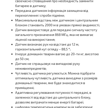
своєчасно сповіщений про необхідність замінити
батарею в датчику;
Передана датчиком інформація захищена від
перехоплення і спроби підміни;
Максимальна відстань між датчиком і центральним
блоком становить 2000 м в умовах прямої видимості;
Датчик використовує для передачі сигналу частоту
загального призначення 868 МГц, яка не вимагає
ліцензії на використання;
Датчик визначає рух на відстані до 12 м,
горизонтальний кут огляду – 88,5 °;
Ігнорує домашніх тварин вагою до 20-ти кг, висотою
до 50 см;
Датчик не спрацьовує на випадкові руху
неживихпредметів;
Чутливість датчика регулюється. Можна підібрати
оптимальну чутливість датчика виходячи з розмірів
домашньої тварини, яке буде знаходитися в
приміщенні;
Адаптивна регулювання потужності передачі, в
залежності від відстані до центрального блоку,
дозволяє витрачати менше енергії батареї;
цифрова температурна компенсація забезпечує