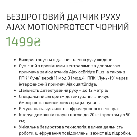
БЕЗДРОТОВИЙ ДАТЧИК РУХУ
AJAX MOTIONPROTECT ЧОРНИЙ
1499
₴
Використовується для виявлення руху людини;
Сумісний з провідними централями за допомогою
приймача радіодатчиків Ajax ocBridge Plus, а також з
ППК “Лунь” версії 11 мод.3 і мод.4 і ППК “Лунь-19” через
інтерфейсний приймач Ajax uartBridge;
Дальність детектування руху – до 12 метрів;
Спеціальний алгоритм детектування знижує
ймовірність помилкових спрацьовувань;
Регульована чутливість інфрачервоного сенсора;
Ігнорує домашніх тварин вагою до 20 кг і зростом до 50
см;
Унікальна бездротова технологія: велика дальність
роботи, шифрування повідомлень і захист від підробки;