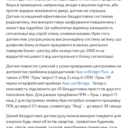
Якщо в приміщенні, наприклад, впаде з вішалки куртка, або
протяг відкриє міжкімнатні двері, датчик не спрацює.
Датчик оснащений ефективною бездротовою системою
радіозв’язку, яка використовує шифрування повідомлень і
захист від підробки. Це забезпечує відмінну захищеність
сигналізації від спроб злому зловмисниками. Крім того,
датчик має ультрасучасну високонадійну систему зв’язку, що
дозволяє йому успішно працювати в межах декількох
поверхів бізнес-центру або на відстані до 2000 м на
відкритій місцевості від центрального блоку сигналізації.
Датчик повністю сумісний з усіма провідними централями за
допомогою приймача радіодатчиків
Ajax ocBridge Plus
, а
також з ППК “Лунь” версії 11 мод.3 і мод.4 і ППК “Лунь-19”
через інтерфейсний приймач
Ajax uartBridge
. Тепер є
можливість підключити до 45 бездротових пристств другого
покоління Ajax. Для раніше придбаних ППК « Лунь » версії 11
мод.2 для підтримки лінійки Ajax потрібно оновити прошивку
ППК до версії 57 і вище, клавіатуру “Лінд” – до версії 36 і вище.
Даний бездротової датчик руху можна використовувати для
охорони будь-яких об’єктів: квартир , приватних будинків,
дач, офісів, магазинів, складів, виробничих приміщень та ін.