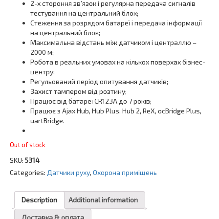
2-х стороння зв’язок і регулярна передача сигналів
тестування на центральний блок;
Стеження за розрядом батареї і передача інформації
на центральний блок;
Максимальна відстань між датчиком і централлю –
2000 м;
Робота в реальних умовах на кількох поверхах бізнес-
центру;
Регульований період опитування датчиків;
Захист тампером від розтину;
Працює від батареї CR123A до 7 років;
Працює з Ajax Hub, Hub Plus, Hub 2, ReX, ocBridge Plus,
uartBridge.
Out of stock
SKU:
5314
Categories:
Датчики руху
,
Охорона приміщень
Description
Additional information
Доставка & оплата